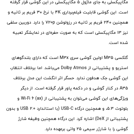
مگاپیکسلی به جای ماژول ۵ مگاپیکسلی در این گوشی قرار گرفته
است. این گوشی قابلیت فیلم‌برداری 4K با نرخ ۳۰ فریم بر ثانیه و
همچنین ۲۴۰ فریم بر ثانیه در رزولوشن 720p را دارد. دوربین سلفی
نیز ۱۳ مگاپیکسلی است که به صورت حفره‌ای در نمایشگر تعبیه
شده است.
گلکسی M35 اولین گوشی سری M3x است که دارای بلندگوهای
استریو و پشتیبانی از Dolby Atmos می‌باشد. اما برخلاف انتظار،
این گوشی جک هدفون ندارد. حسگر اثر انگشت این مدل برخلاف
A35 در کنار گوشی و در دکمه پاور قرار گرفته است. از دیگر
ویژگی‌های این گوشی می‌توان به پشتیبانی از Wi-Fi 6 (ax) و
بلوتوث ۵.۳، و همچنین درگاه USB-C (با استاندارد USB 2.0 و بدون
پشتیبانی از DeX) اشاره کرد. این درگاه همچنین وظیفه شارژ
گوشی را با شارژر سیمی ۲۵ واتی برعهده دارد.