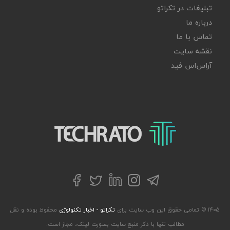
تبلیغات در تکراتو
درباره ما
تماس با ما
نقشه سایت
آر‌اس‌اس فید
تکراتو – زندگی با تکنولوژی
تلگرام
توییتر
اینستاگرام
لینکداین
فیسبوک
۱۴۰۵ © تمامی حقوق این وب سایت برای
تکراتو - اخبار تکنولوژی
محفوظ بوده و نقل
مطالب تنها با ذکر منبع سایت بصورت لینک، مجاز است.