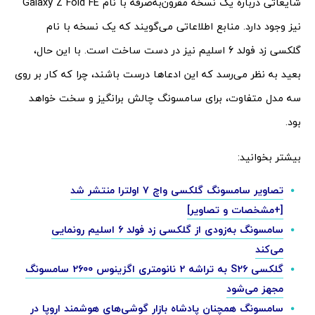
شایعاتی درباره یک نسخه مقرون‌به‌صرفه با نام Galaxy Z Fold FE
نیز وجود دارد. منابع اطلاعاتی می‌گویند که یک نسخه با نام
گلکسی زد فولد 6 اسلیم نیز در دست ساخت است. با این حال،
بعید به نظر می‌رسد که این ادعاها درست باشند، چرا که کار بر روی
سه مدل متفاوت، برای سامسونگ چالش برانگیز و سخت خواهد
بود.
بیشتر بخوانید:
تصاویر سامسونگ گلکسی واچ ۷ اولترا منتشر شد
[+مشخصات و تصاویر]
سامسونگ به‌زودی از گلکسی زد فولد 6 اسلیم رونمایی
می‌کند
گلکسی S26 به تراشه 2 نانومتری اگزینوس 2600 سامسونگ
مجهز می‌شود
سامسونگ همچنان پادشاه بازار گوشی‌های هوشمند اروپا در