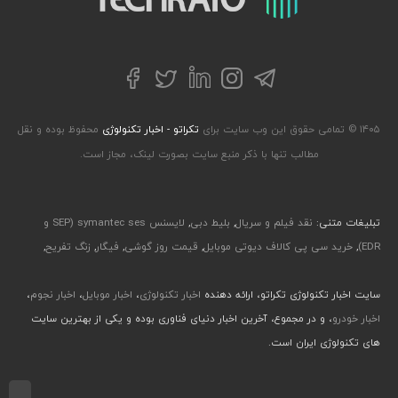
تلگرام
توییتر
اینستاگرام
لینکداین
فیسبوک
۱۴۰۵ © تمامی حقوق این وب سایت برای
تکراتو - اخبار تکنولوژی
محفوظ بوده و نقل
مطالب تنها با ذکر منبع سایت بصورت لینک، مجاز است.
تبلیغات متنی:
نقد فیلم و سریال
,
بلیط دبی
,
لایسنس symantec ses (SEP و
EDR)
,
خرید سی پی کالاف دیوتی موبایل
,
قیمت روز گوشی
,
فیگار
,
زنگ تفریح
,
سایت اخبار تکنولوژی تکراتو، ارائه دهنده
اخبار تکنولوژی
،
اخبار موبایل
،
اخبار نجوم
،
اخبار خودرو
، و در مجموع، آخرین اخبار دنیای فناوری بوده و یکی از بهترین سایت
های تکنولوژی ایران است.