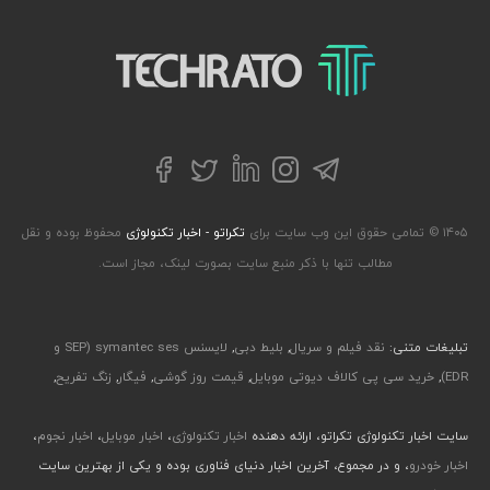
تکراتو – زندگی با تکنولوژی
تلگرام
توییتر
اینستاگرام
لینکداین
فیسبوک
۱۴۰۵ © تمامی حقوق این وب سایت برای
تکراتو - اخبار تکنولوژی
محفوظ بوده و نقل
مطالب تنها با ذکر منبع سایت بصورت لینک، مجاز است.
تبلیغات متنی:
نقد فیلم و سریال
,
بلیط دبی
,
لایسنس symantec ses (SEP و
EDR)
,
خرید سی پی کالاف دیوتی موبایل
,
قیمت روز گوشی
,
فیگار
,
زنگ تفریح
,
سایت اخبار تکنولوژی تکراتو، ارائه دهنده
اخبار تکنولوژی
،
اخبار موبایل
،
اخبار نجوم
،
اخبار خودرو
، و در مجموع، آخرین اخبار دنیای فناوری بوده و یکی از بهترین سایت