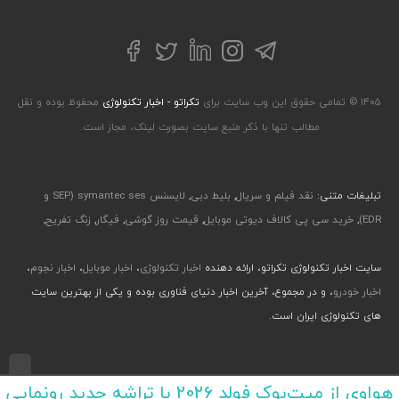
تلگرام
توییتر
اینستاگرام
لینکداین
فیسبوک
۱۴۰۵ © تمامی حقوق این وب سایت برای
تکراتو - اخبار تکنولوژی
محفوظ بوده و نقل
مطالب تنها با ذکر منبع سایت بصورت لینک، مجاز است.
تبلیغات متنی:
نقد فیلم و سریال
,
بلیط دبی
,
لایسنس symantec ses (SEP و
EDR)
,
خرید سی پی کالاف دیوتی موبایل
,
قیمت روز گوشی
,
فیگار
,
زنگ تفریح
,
سایت اخبار تکنولوژی تکراتو، ارائه دهنده
اخبار تکنولوژی
،
اخبار موبایل
،
اخبار نجوم
،
اخبار خودرو
، و در مجموع، آخرین اخبار دنیای فناوری بوده و یکی از بهترین سایت
های تکنولوژی ایران است.
طراحی رابط کاربری و تجربی توسط جواد صابری، گروه افرو - اجرا با طراحی وب پارسا
هواوی از میت‌بوک فولد 2026 با تراشه جدید رونمایی