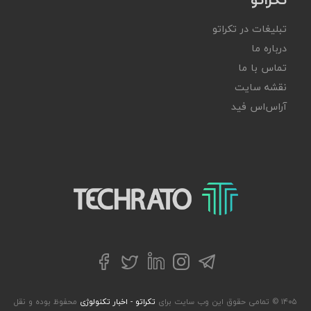
تبلیغات در تکراتو
درباره ما
تماس با ما
نقشه سایت
آر‌اس‌اس فید
تکراتو – زندگی با تکنولوژی
تلگرام
توییتر
اینستاگرام
لینکداین
فیسبوک
۱۴۰۵ © تمامی حقوق این وب سایت برای
تکراتو - اخبار تکنولوژی
محفوظ بوده و نقل