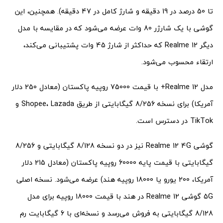
تا 50 درصد در 19 دقیقه و شارژ کامل در 47 دقیقه). همچنین، این
گوشی با یک شارژر 80 وات عرضه می‌شود که در مقایسه با مدل
دیگر Realme 12 که حداکثر از شارژ 45 وات پشتیبانی می‌کند،
ارتقاء محسوب می‌شود.
مدل Realme 12+ با قیمت 75000 روپیه پاکستان (معادل 250 دلار
آمریکا) برای نسخه 8/256 گیگابایتی از طریق Shopee، Lazada و
TikTok در دسترس است.
گوشی Realme 12 4G نیز در دو نسخه 8/128 گیگابایتی و 8/256
گیگابایتی با قیمت پایه 60000 روپیه پاکستان (معادل 215 دلار
آمریکا، 200 یورو یا 18000 روپیه هند) عرضه می‌شود. نسخه اصلی
5G گوشی Realme 12 در هند با قیمت 18000 روپیه برای مدل
8/128 گیگابایتی به فروش می‌رسد و نسخه‌ای با 6 گیگابایت رم