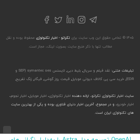
تلگرام
توییتر
اینستاگرام
لینکداین
فیسبوک
۱۴۰۵ © تمامی حقوق این وب سایت برای
تکراتو - اخبار تکنولوژی
محفوظ بوده و نقل
مطالب تنها با ذکر منبع سایت بصورت لینک، مجاز است.
تبلیغات متنی:
نقد فیلم و سریال
,
بلیط دبی
,
لایسنس symantec ses (SEP و
EDR)
,
خرید سی پی کالاف دیوتی موبایل
,
قیمت روز گوشی
,
فیگار
,
زنگ تفریح
,
سایت اخبار تکنولوژی تکراتو، ارائه دهنده
اخبار تکنولوژی
،
اخبار موبایل
،
اخبار نجوم
،
اخبار خودرو
، و در مجموع، آخرین اخبار دنیای فناوری بوده و یکی از بهترین سایت
های تکنولوژی ایران است.
طراحی رابط کاربری و تجربی توسط جواد صابری، گروه افرو - اجرا با طراحی وب پارسا
OpenAI توسعه مدل Astra را به‌دلیل نگرانی‌های