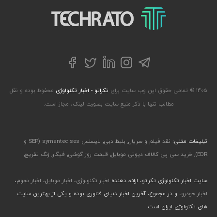
تکراتو – زندگی با تکنولوژی
تلگرام
توییتر
اینستاگرام
لینکداین
فیسبوک
۱۴۰۵ © تمامی حقوق این وب سایت برای
تکراتو - اخبار تکنولوژی
محفوظ بوده و نقل
مطالب تنها با ذکر منبع سایت بصورت لینک، مجاز است.
تبلیغات متنی:
نقد فیلم و سریال
,
بلیط دبی
,
لایسنس symantec ses (SEP و
EDR)
,
خرید سی پی کالاف دیوتی موبایل
,
قیمت روز گوشی
,
فیگار
,
زنگ تفریح
,
سایت اخبار تکنولوژی تکراتو، ارائه دهنده
اخبار تکنولوژی
،
اخبار موبایل
،
اخبار نجوم
،
اخبار خودرو
، و در مجموع، آخرین اخبار دنیای فناوری بوده و یکی از بهترین سایت
های تکنولوژی ایران است.