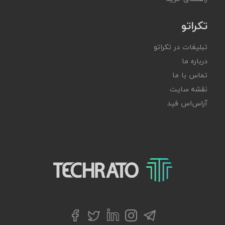
تکراتو
تبلیغات در تکراتو
درباره ما
تماس با ما
نقشه سایت
آر‌اس‌اس فید
تکراتو – زندگی با تکنولوژی
تلگرام
توییتر
اینستاگرام
لینکداین
فیسبوک