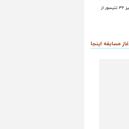
دنیا با 147 سال سابقه در انگلستان آغاز می‌شود. در روز اول این رقابت های هیجان انگیز 32 تنیسور از
 ویمبلدون 14 تیر 1403 در زمان آغاز مسابقه اینجا