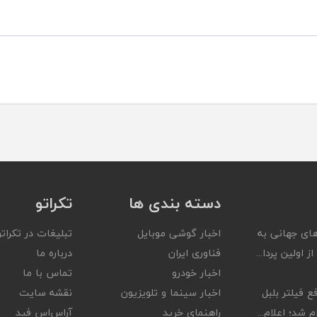
دسته بندی ها
تکراتو
ای جهانی به
اخبار گوشی موبایل
تبلیغات در تکراتو
ز اولین پردا...
فناوری ایران
درباره ما
اخبار خودرو
تماس با ما
ع فیلتر بلبل
اخبار سینما و تلویزیون
نقشه سایت
 شد؛ اعلام...
راهنمای خرید
آر‌اس‌اس فید