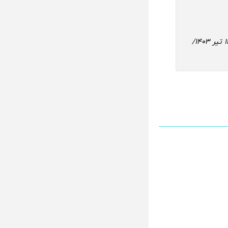
پخش آنلاین تنیس ویمبلدون 14 تیر 1403/ تماشای آنلاین تنیس ویمبلدون 14 تیر 1403/