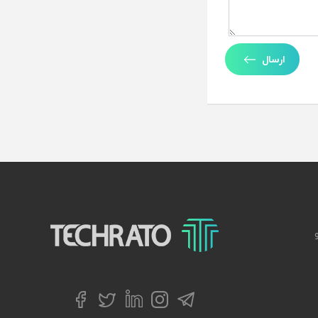
ارسال
تکراتو – زندگی با تکنولوژی
تلگرام
توییتر
اینستاگرام
لینکداین
فیسبوک