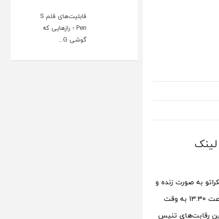
قابلیت‌های قلم S
Pen ؛ رازهایی که
گوشی G...
ت پخش و لینک
 از سایت تکراتو به صورت زنده و
پخش زنده تنیس ویمبلدون 14 تیر 1403 راس ساعت 13:30 به وقت
رین رقابت‌های تنیس