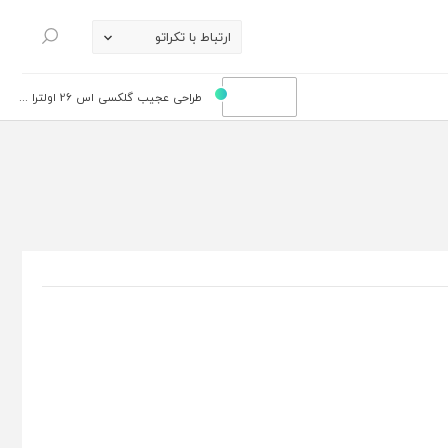
ارتباط با تکراتو
جستجو
طراحی عجیب گلکسی اس 26 اولترا ...