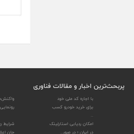
پربحث‌ترین اخبار و مقالات فناوری
با اجاره کد ملی خود
واکنش‌ه
برای خرید خودرو کسب
رونمایی ا
...
امکان ردیابی استارلینک
شرایط رف
در ایران ؛ در صور...
جان اعلام