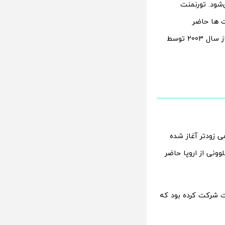
2 به وقت ایران آغاز می‌شود. تورنمنت
ت ها حاضر
می‌شوند.جام واگنر درواقع یادبود هوبرت جرزی واگنر، اسطوره والیبال لهستان است که از سال 2003 توسط
ی زودتر آغاز شده
وونی از اروپا حاضر
ت شرکت کرده بود که