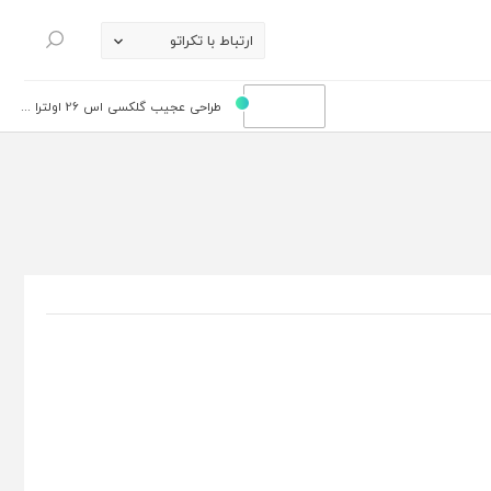
ارتباط با تکراتو
جستجو
طراحی عجیب گلکسی اس 26 اولترا ...