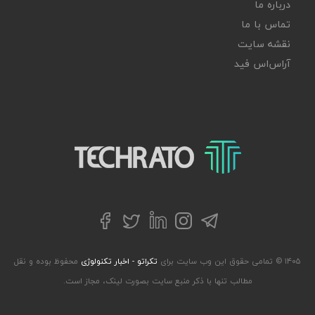
درباره ما
تماس با ما
نقشه سایت
آر‌اس‌اس فید
تکراتو – زندگی با تکنولوژی
تلگرام
توییتر
اینستاگرام
لینکداین
فیسبوک
۱۴۰۵ © تمامی حقوق این وب سایت برای
تکراتو - اخبار تکنولوژی
محفوظ بوده و نقل
مطالب تنها با ذکر منبع سایت بصورت لینک، مجاز است.