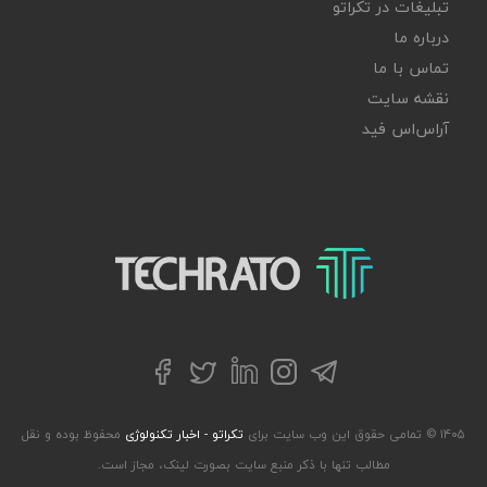
تبلیغات در تکراتو
درباره ما
تماس با ما
نقشه سایت
آر‌اس‌اس فید
تکراتو – زندگی با تکنولوژی
تلگرام
توییتر
اینستاگرام
لینکداین
فیسبوک
۱۴۰۵ © تمامی حقوق این وب سایت برای
تکراتو - اخبار تکنولوژی
محفوظ بوده و نقل
مطالب تنها با ذکر منبع سایت بصورت لینک، مجاز است.