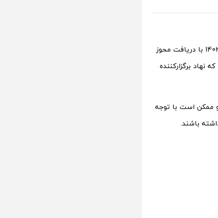
شرایط و ضوابط عمومی و اختصاصی برای شرکت در آزمون دستگاه‌های اجرایی در سال 1403 با دریافت محوز
ه نهاد برگزارکننده
نجشنبه، 14 تیرماه 1403 تا شنبه، 23 تیرماه بود و ممکن است با توجه
اشته باشند.