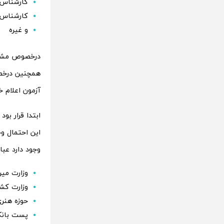
کارشناس ب
کارشناس ف
و غیره
درخصوص مشاغل
آزمون اعلام خ
این احتمال وج
وجود دارد عبار
وزارت می
وزارت کش
حوزه هنری
پست بانک