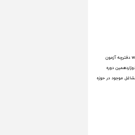
متقاضیان می‌توانند مراجعه به سایت مرکز آزمون جهاد دانشگاهی به نشانی www.hrtc.ir دفترچه آزمون
یم، دوزاردهمین دوره
شاغل موجود در حوزه