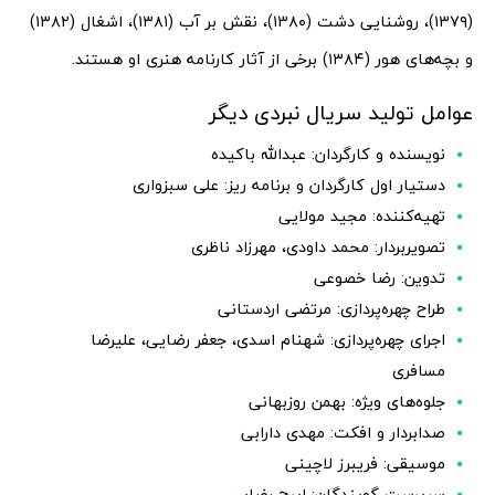
(۱۳۷۹)، روشنایی دشت (۱۳۸۰)، نقش بر آب (۱۳۸۱)، اشغال (۱۳۸۲)
و بچه‌های هور (۱۳۸۴) برخی از آثار کارنامه هنری او هستند.
عوامل تولید سریال نبردی دیگر
نویسنده و کارگردان: عبدالله باکیده
دستیار اول کارگردان و برنامه ریز: علی سبزواری
تهیه‌کننده: مجید مولایی
تصویربردار: محمد داودی، مهرزاد ناظری
تدوین: رضا خصوعی
طراح چهره‌پردازی: مرتضی اردستانی
اجرای چهره‌پردازی: شهنام اسدی، جعفر رضایی، علیرضا
مسافری
جلوه‌های ویژه: بهمن روزبهانی
صدابردار و افکت: مهدی دارابی
موسیقی: فریبرز لاچینی
سرپرست گویندگان: ایرج رضایی