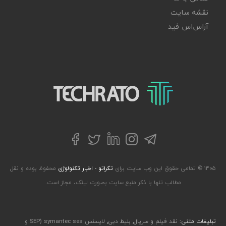
نقشه سایت
آر‌اس‌اس فید
تکراتو – زندگی با تکنولوژی
تلگرام
توییتر
اینستاگرام
لینکداین
فیسبوک
۱۴۰۵ © تمامی حقوق این وب سایت برای
تکراتو - اخبار تکنولوژی
محفوظ بوده و نقل
مطالب تنها با ذکر منبع سایت بصورت لینک، مجاز است.
تبلیغات متنی:
نقد فیلم و سریال
,
بلیط دبی
,
لایسنس symantec ses (SEP و