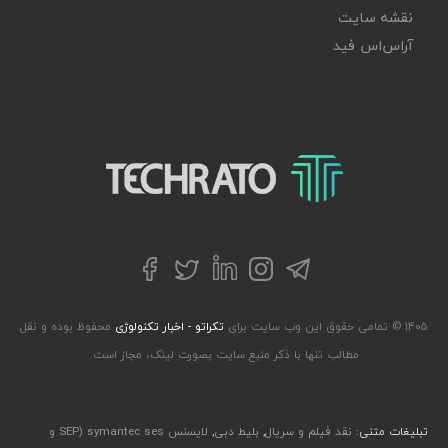
نقشه سایت
آر‌اس‌اس فید
تکراتو – زندگی با تکنولوژی
تلگرام
توییتر
اینستاگرام
لینکداین
فیسبوک
۱۴۰۵ © تمامی حقوق این وب سایت برای
تکراتو - اخبار تکنولوژی
محفوظ بوده و نقل
مطالب تنها با ذکر منبع سایت بصورت لینک، مجاز است.
تبلیغات متنی:
نقد فیلم و سریال
,
بلیط دبی
,
لایسنس symantec ses (SEP و