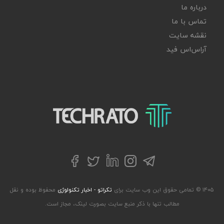
درباره ما
تماس با ما
نقشه سایت
آر‌اس‌اس فید
تکراتو – زندگی با تکنولوژی
تلگرام
توییتر
اینستاگرام
لینکداین
فیسبوک
۱۴۰۵ © تمامی حقوق این وب سایت برای
تکراتو - اخبار تکنولوژی
محفوظ بوده و نقل
مطالب تنها با ذکر منبع سایت بصورت لینک، مجاز است.