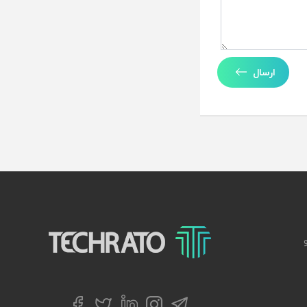
ارسال
تکراتو – زندگی با تکنولوژی
تلگرام
توییتر
اینستاگرام
لینکداین
فیسبوک