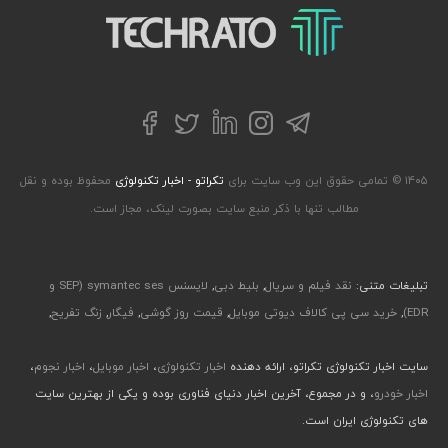
تکراتو – زندگی با تکنولوژی
تلگرام
توییتر
اینستاگرام
لینکداین
فیسبوک
۱۴۰۵ © تمامی حقوق این وب سایت برای
تکراتو - اخبار تکنولوژی
محفوظ بوده و نقل
مطالب تنها با ذکر منبع سایت بصورت لینک، مجاز است.
تبلیغات متنی:
نقد فیلم و سریال
,
بلیط دبی
,
لایسنس symantec ses (SEP و
EDR)
,
خرید سی پی کالاف دیوتی موبایل
,
قیمت روز گوشی
,
فیگار
,
زنگ تفریح
,
سایت اخبار تکنولوژی تکراتو، ارائه دهنده
اخبار تکنولوژی
،
اخبار موبایل
،
اخبار نجوم
،
اخبار خودرو
، و در مجموع، آخرین اخبار دنیای فناوری بوده و یکی از بهترین سایت
های تکنولوژی ایران است.