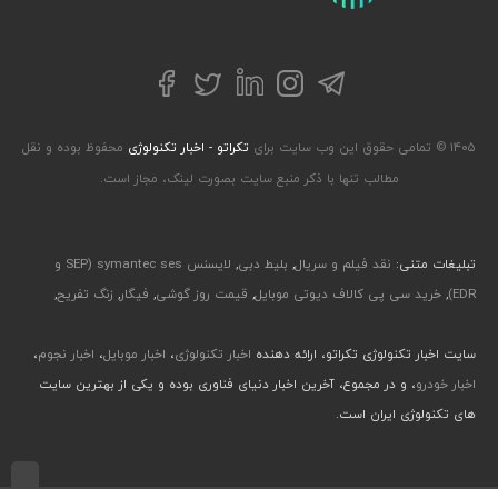
تلگرام
توییتر
اینستاگرام
لینکداین
فیسبوک
۱۴۰۵ © تمامی حقوق این وب سایت برای
تکراتو - اخبار تکنولوژی
محفوظ بوده و نقل
مطالب تنها با ذکر منبع سایت بصورت لینک، مجاز است.
تبلیغات متنی:
نقد فیلم و سریال
,
بلیط دبی
,
لایسنس symantec ses (SEP و
EDR)
,
خرید سی پی کالاف دیوتی موبایل
,
قیمت روز گوشی
,
فیگار
,
زنگ تفریح
,
سایت اخبار تکنولوژی تکراتو، ارائه دهنده
اخبار تکنولوژی
،
اخبار موبایل
،
اخبار نجوم
،
اخبار خودرو
، و در مجموع، آخرین اخبار دنیای فناوری بوده و یکی از بهترین سایت
های تکنولوژی ایران است.
طراحی رابط کاربری و تجربی توسط جواد صابری، گروه افرو - اجرا با طراحی وب پارسا