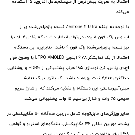
احتمالا به صورت پیش‌فرض از سیستم‌عامل اندروید 15 استفاده
می‌کند.
با توجه به اینکه Zenfone 11 Ultra نسخه بازطراحی‌شده‌ای از
ایسوس راگ فون 8 بود، می‌توان انتظار داشت که زنفون 12 اولترا
نیز نسخه بازطراحی‌شده راگ فون 9 باشد. بنابراین، این دستگاه
احتمالا از یک نمایشگر 6.78 اینچی LTPO AMOLED با وضوح فول
ا‌چ‌دی پلاس، نرخ نوسازی 185 هرتز، پشتیبانی از HDR10 و روشنایی
حداکثری 2,500 نیت بهره‌مند باشد. یک باتری بزرگ 5,800
میلی‌آمپرساعتی این دستگاه را تغذیه می‌کند که از شارژ سریع
سیمی 65 وات و شارژ بی‌سیم 15 وات پشتیبانی می‌کند.
سایر ویژگی‌های قابل‌توجه شامل دوربین سه‌گانه 50 مگاپیکسلی در
پشت، دوربین سلفی 32 مگاپیکسلی، بلندگوهای استریو و گواهی
IP68 برای مقاومت در برابر آب و گردوغبار است.