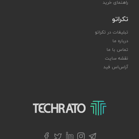
راهنمای خرید
تکراتو
تبلیغات در تکراتو
درباره ما
تماس با ما
نقشه سایت
آر‌اس‌اس فید
تکراتو – زندگی با تکنولوژی
تلگرام
توییتر
اینستاگرام
لینکداین
فیسبوک