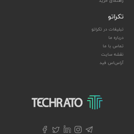
راهنمای خرید
تکراتو
تبلیغات در تکراتو
درباره ما
تماس با ما
نقشه سایت
آر‌اس‌اس فید
تکراتو – زندگی با تکنولوژی
تلگرام
توییتر
اینستاگرام
لینکداین
فیسبوک