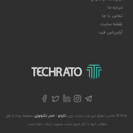
درباره ما
تماس با ما
نقشه سایت
آر‌اس‌اس فید
تکراتو – زندگی با تکنولوژی
تلگرام
توییتر
اینستاگرام
لینکداین
فیسبوک
۱۴۰۵ © تمامی حقوق این وب سایت برای
تکراتو - اخبار تکنولوژی
محفوظ بوده و نقل
مطالب تنها با ذکر منبع سایت بصورت لینک، مجاز است.