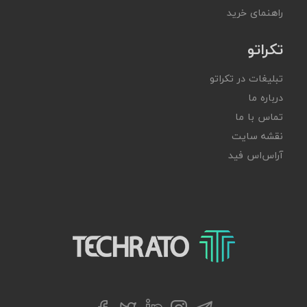
راهنمای خرید
تکراتو
تبلیغات در تکراتو
درباره ما
تماس با ما
نقشه سایت
آر‌اس‌اس فید
تکراتو – زندگی با تکنولوژی
تلگرام
توییتر
اینستاگرام
لینکداین
فیسبوک