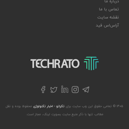
درباره ما
تماس با ما
نقشه سایت
آر‌اس‌اس فید
تکراتو – زندگی با تکنولوژی
تلگرام
توییتر
اینستاگرام
لینکداین
فیسبوک
۱۴۰۵ © تمامی حقوق این وب سایت برای
تکراتو - اخبار تکنولوژی
محفوظ بوده و نقل
مطالب تنها با ذکر منبع سایت بصورت لینک، مجاز است.