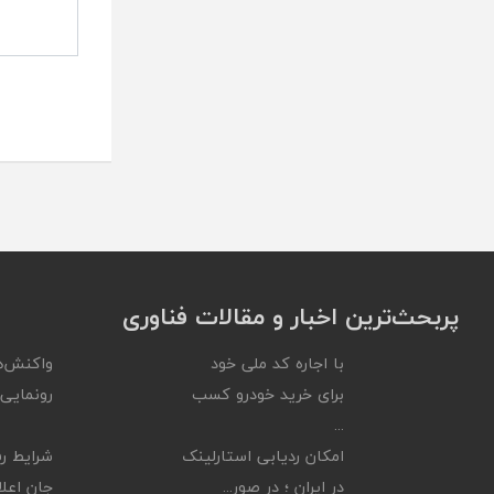
پربحث‌ترین اخبار و مقالات فناوری
با اجاره کد ملی خود
واکنش‌ه
برای خرید خودرو کسب
رونمایی ا
...
امکان ردیابی استارلینک
شرایط رف
در ایران ؛ در صور...
جان اعلام