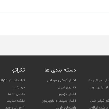
دسته بندی ها
تکراتو
ای جهانی به
اخبار گوشی موبایل
تبلیغات در تکراتو
ز اولین پردا...
فناوری ایران
درباره ما
اخبار خودرو
تماس با ما
ع فیلتر بلبل
اخبار سینما و تلویزیون
نقشه سایت
 شد؛ اعلام...
راهنمای خرید
آر‌اس‌اس فید