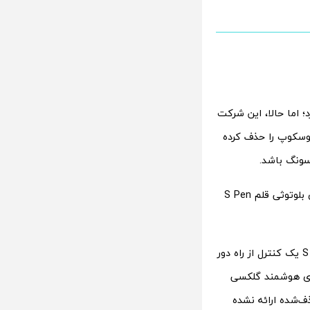
ام کرد؛ اما حالا، این شرکت
قلم S Pen از جمله بلوتوث و ژیروسکوپ را حذف کرده
سامسونگ اعلام کرده که طبق نظرسنجی داخلی، تنها ۱٪ از کاربران گلکسی از قابلیت‌های بلوتوثی قلم S Pen
1 درصد از کاربران گلکسی عدد کوچکی نیست؛ این رقم معادل صدها هزار نفر است. S Pen یک کنترل از راه دور
های هوشمند گلکسی
ف‌شده ارائه نشده