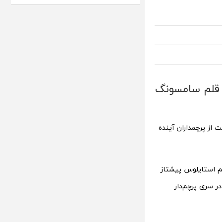
لکسی S25 اولترا؛ پایان قلم سامسونگ
ذف این قابلیت از پرچمداران آینده
م استایلوس پیشتاز
‌دهد، بلکه این قلم در سری پرچم‌دار