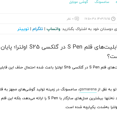
سامسونگ
گوشی موبایل
۱۴۰۳/۱۱/۱۵ ۱۷:۵۰:۳۸
۰ نظر
واتساپ
تلگرام
توییتر
ای دوستان خود به اشتراک بگذارید:
|
|
کاهش قابلیت‌های قلم S Pen در گ
ست؟
کاهش قابلیت‌های قلم S Pen در گلکسی S25 اولترا باعث شده احتمال ح
تو به نقل از
gsmarena
، سامسونگ در زمینه تولید گوشی‌های مجهز به قل
است. این برند نه‌تنها بیشترین مدل‌های سازگار با S Pen را ارائه می
ترا به‌شدت یکپارچه شده است.