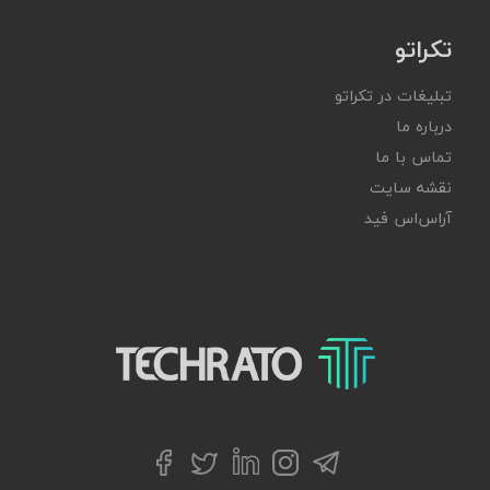
تکراتو
تبلیغات در تکراتو
درباره ما
تماس با ما
نقشه سایت
آر‌اس‌اس فید
تکراتو – زندگی با تکنولوژی
تلگرام
توییتر
اینستاگرام
لینکداین
فیسبوک