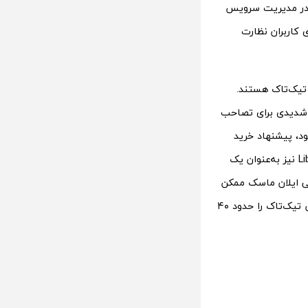
د نقش مهمی در مدیریت سرویس
ی کاربران نظارت
 تیک‌تاک هستند.
ت شدیدی برای تصاحب
 معروف Mr. Beast پشتیبانی می‌شود، پیشنهاد خرید
بخشی از سهام تیک‌تاک به ارزش بیش از ۲۰ میلیارد دلار را ارائه داده است. پروژه Liberty نیز به‌عنوان یک
ن، شرکت‌هایی مانند Perplexity، اوراکل و حتی ایلان ماسک ممکن
است برای خرید کامل یا جزئی این پلتفرم اقدام کنند. دان آیوز، تحلیلگر Wedbush، ارزش تیک‌تاک را حدود ۴۰