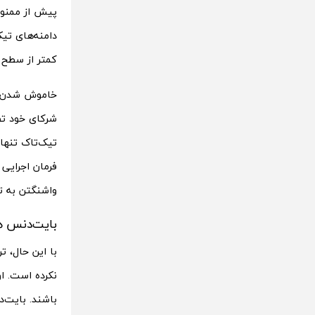
کمتر از سطح
شرکای خود تص
واشنگتن به ت
بایت‌دنس ه
با این حال، 
باشند. بایت‌د