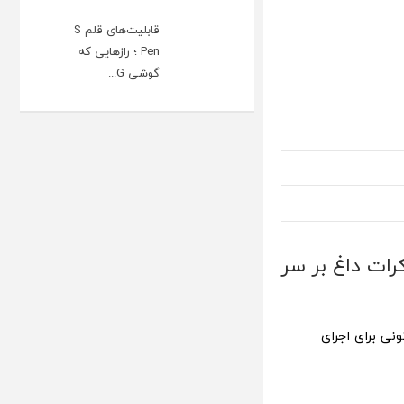
قابلیت‌های قلم S
Pen ؛ رازهایی که
گوشی G...
رات داغ بر سر
نی برای اجرای