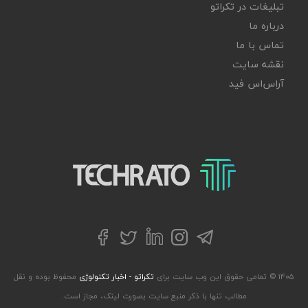
تبلیغات در تکراتو
درباره ما
تماس با ما
نقشه سایت
آر‌اس‌اس فید
تکراتو – زندگی با تکنولوژی
تلگرام
توییتر
اینستاگرام
لینکداین
فیسبوک
۱۴۰۵ © تمامی حقوق این وب سایت برای
تکراتو - اخبار تکنولوژی
محفوظ بوده و نقل
مطالب تنها با ذکر منبع سایت بصورت لینک، مجاز است.