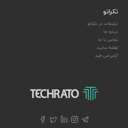
تکراتو
تبلیغات در تکراتو
درباره ما
تماس با ما
نقشه سایت
آر‌اس‌اس فید
تکراتو – زندگی با تکنولوژی
تلگرام
توییتر
اینستاگرام
لینکداین
فیسبوک