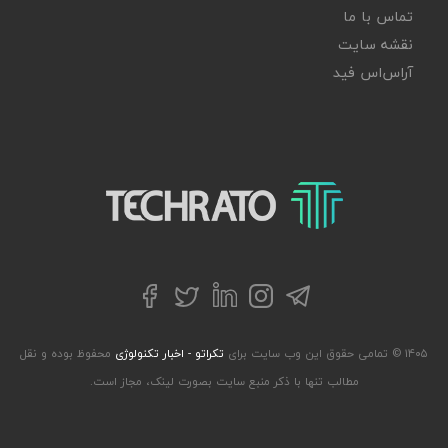
تماس با ما
نقشه سایت
آر‌اس‌اس فید
تکراتو – زندگی با تکنولوژی
تلگرام
توییتر
اینستاگرام
لینکداین
فیسبوک
۱۴۰۵ © تمامی حقوق این وب سایت برای
تکراتو - اخبار تکنولوژی
محفوظ بوده و نقل
مطالب تنها با ذکر منبع سایت بصورت لینک، مجاز است.