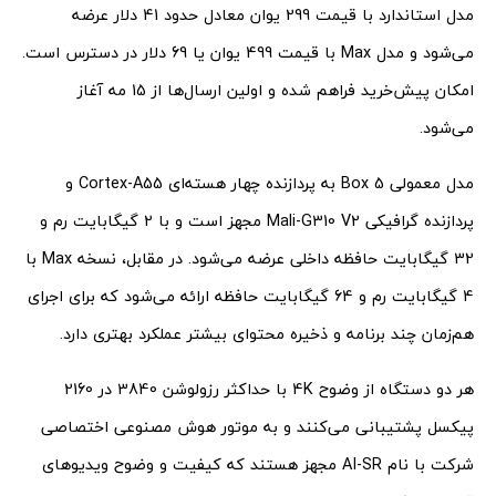
مدل استاندارد با قیمت 299 یوان معادل حدود 41 دلار عرضه
می‌شود و مدل Max با قیمت 499 یوان یا 69 دلار در دسترس است.
امکان پیش‌خرید فراهم شده و اولین ارسال‌ها از 15 مه آغاز
می‌شود.
مدل معمولی Box 5 به پردازنده چهار هسته‌ای Cortex-A55 و
پردازنده گرافیکی Mali-G310 V2 مجهز است و با 2 گیگابایت رم و
32 گیگابایت حافظه داخلی عرضه می‌شود. در مقابل، نسخه Max با
4 گیگابایت رم و 64 گیگابایت حافظه ارائه می‌شود که برای اجرای
هم‌زمان چند برنامه و ذخیره محتوای بیشتر عملکرد بهتری دارد.
هر دو دستگاه از وضوح 4K با حداکثر رزولوشن 3840 در 2160
پیکسل پشتیبانی می‌کنند و به موتور هوش مصنوعی اختصاصی
شرکت با نام AI-SR مجهز هستند که کیفیت و وضوح ویدیوهای