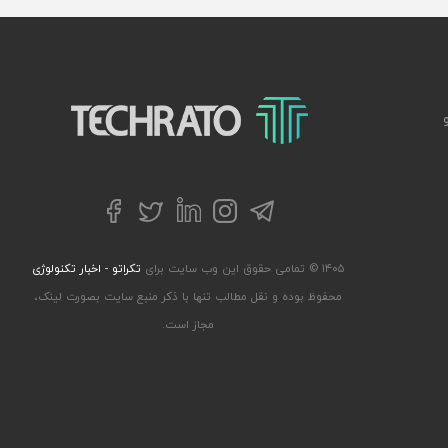
تکراتو – زندگی با تکنولوژی
تلگرام
توییتر
اینستاگرام
لینکداین
فیسبوک
۱۴۰۵ © تمامی حقوق این وب سایت برای
تکراتو - اخبار تکنولوژی
محفوظ بوده و نقل مطالب تنها با ذکر منبع سایت بصورت لینک،
مجاز است.