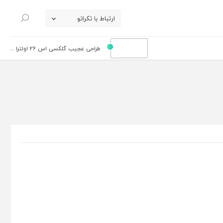
ارتباط با تکراتو
جستجو
طراحی عجیب گلکسی اس 26 اولترا ...