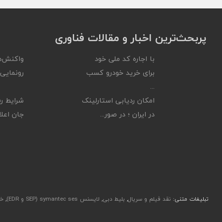
پربحث‌ترین اخبار و مقالات فناوری
با اجاره کد ملی خود
واکنش‌ه
برای خرید خودرو کسب
رونمایی ا
...
امکان ردیابی استارلینک
شرایط رف
در ایران ؛ در صور...
جان اعلام
تبلیغات متنی:
نقد فیلم و سریال
,
بلیط دبی
,
لایسنس symantec ses (SEP و EDR)
,
خر