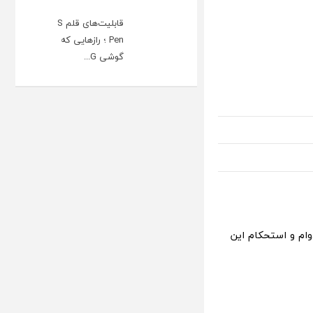
قابلیت‌های قلم S
Pen ؛ رازهایی که
گوشی G...
ی آن روی دوام و استحکام این