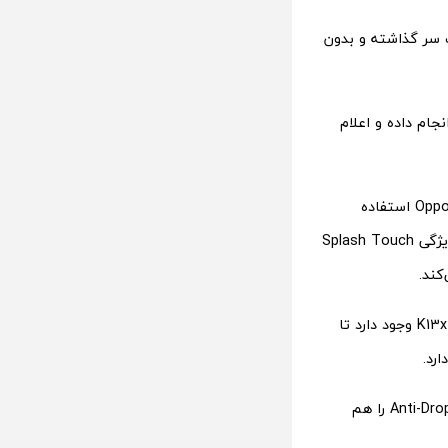
متر را نیز با موفقیت پشت سر گذاشته و بدون
ورت مستقیم روی صفحه از ارتفاع ۱.۲ متری را انجام داده و اعلام
K13x دارای گواهی IP65 در برابر آب و گردوغبار است و از شیشه مقاوم Oppo Crystal Shield استفاده
می‌کند؛ همان شیشه‌ای که در گوشی‌های پرچمدار این برند نیز دیده می‌شود. همچنین ویژگی Splash Touch
کند.
برای شرایط سرد یا زمانی که از دستکش استفاده می‌شود نیز قابلیت Glove Touch در K13x وجود دارد تا
رد.
البته با اینکه گوشی مقاومت بالایی در برابر ضربه دارد، Oppo یک قاب محافظ Anti-Drop Shield را هم