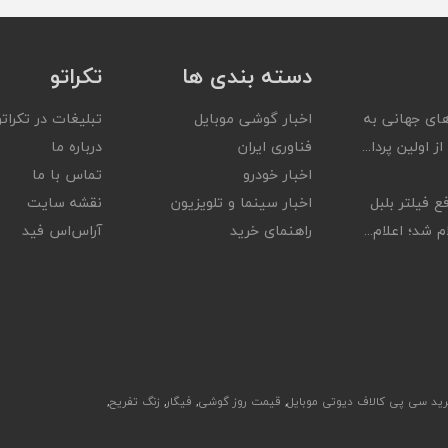
دسته بندی ها
تکراتو
ای جهانی به
اخبار گوشی موبایل
تبلیغات در تکراتو
ز اولین پردا...
فناوری ایران
درباره ما
اخبار خودرو
تماس با ما
ع فیلتر بلبل
اخبار سینما و تلویزیون
نقشه سایت
 شد؛ اعلام...
راهنمای خرید
آر‌اس‌اس فید
ید سی پی کالاف دیوتی موبایل
,
قیمت روز گوشی
,
فیگار
,
زنگ تفریح
,