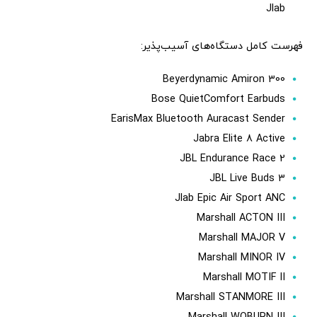
Jlab
فهرست کامل دستگاه‌های آسیب‌پذیر:
Beyerdynamic Amiron 300
Bose QuietComfort Earbuds
EarisMax Bluetooth Auracast Sender
Jabra Elite 8 Active
JBL Endurance Race 2
JBL Live Buds 3
Jlab Epic Air Sport ANC
Marshall ACTON III
Marshall MAJOR V
Marshall MINOR IV
Marshall MOTIF II
Marshall STANMORE III
Marshall WOBURN III