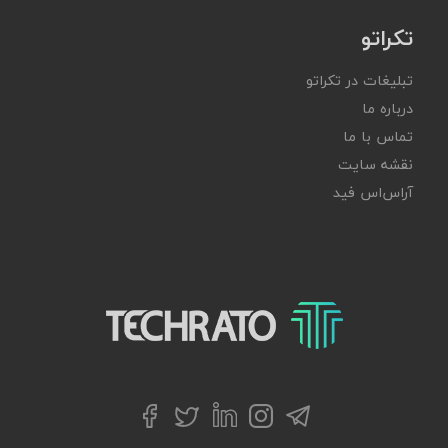
تکراتو
تبلیغات در تکراتو
درباره ما
تماس با ما
نقشه سایت
آر‌اس‌اس فید
تکراتو – زندگی با تکنولوژی
تلگرام
توییتر
اینستاگرام
لینکداین
فیسبوک