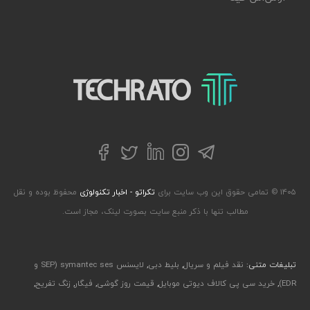
تکراتو – زندگی با تکنولوژی
تلگرام
توییتر
اینستاگرام
لینکداین
فیسبوک
۱۴۰۵ © تمامی حقوق این وب سایت برای
تکراتو - اخبار تکنولوژی
محفوظ بوده و نقل
مطالب تنها با ذکر منبع سایت بصورت لینک، مجاز است.
تبلیغات متنی:
نقد فیلم و سریال
,
بلیط دبی
,
لایسنس symantec ses (SEP و
EDR)
,
خرید سی پی کالاف دیوتی موبایل
,
قیمت روز گوشی
,
فیگار
,
زنگ تفریح
,