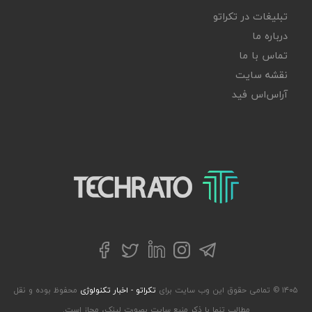
تبلیغات در تکراتو
درباره ما
تماس با ما
نقشه سایت
آر‌اس‌اس فید
تکراتو – زندگی با تکنولوژی
تلگرام
توییتر
اینستاگرام
لینکداین
فیسبوک
۱۴۰۵ © تمامی حقوق این وب سایت برای
تکراتو - اخبار تکنولوژی
محفوظ بوده و نقل
مطالب تنها با ذکر منبع سایت بصورت لینک، مجاز است.