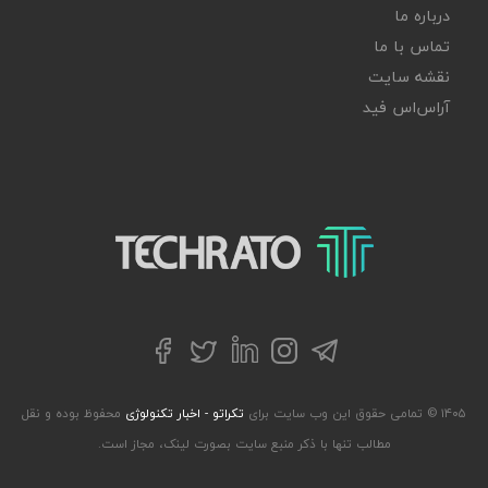
درباره ما
تماس با ما
نقشه سایت
آر‌اس‌اس فید
تکراتو – زندگی با تکنولوژی
تلگرام
توییتر
اینستاگرام
لینکداین
فیسبوک
۱۴۰۵ © تمامی حقوق این وب سایت برای
تکراتو - اخبار تکنولوژی
محفوظ بوده و نقل
مطالب تنها با ذکر منبع سایت بصورت لینک، مجاز است.