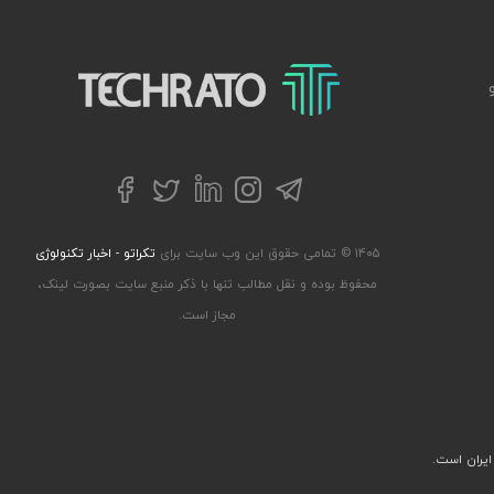
تکراتو – زندگی با تکنولوژی
تلگرام
توییتر
اینستاگرام
لینکداین
فیسبوک
۱۴۰۵ © تمامی حقوق این وب سایت برای
تکراتو - اخبار تکنولوژی
محفوظ بوده و نقل مطالب تنها با ذکر منبع سایت بصورت لینک،
مجاز است.
ایران است.