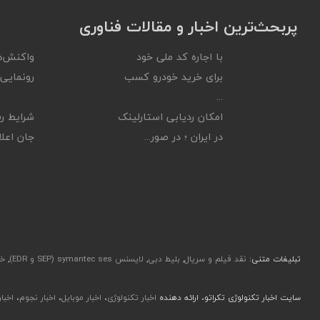
پربحث‌ترین اخبار و مقالات فناوری
با اجاره کد ملی خود
واکنش‌ه
برای خرید خودرو کسب
رونمایی ا
...
امکان ردیابی استارلینک
شرایط رف
در ایران ؛ در صور...
جان اعلام
تبلیغات متنی:
نقد فیلم و سریال
,
بلیط دبی
,
لایسنس symantec ses (SEP و EDR)
,
خر
سایت اخبار تکنولوژی تکراتو، ارائه دهنده
اخبار تکنولوژی
،
اخبار موبایل
،
اخبار نجوم
،
اخبا