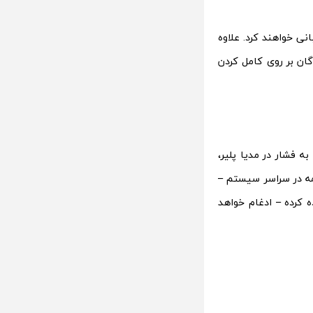
ورس تاچ را پشتیبانی خواهند کرد. علاوه
هندگان بر روی کامل کردن
به جایی های حساس به فشار در مدیا پلیر،
مه در سراسر سیستم –
ه های اولیه از “آیفون s6″ از آن استفاده کرده – ادغام خواهد