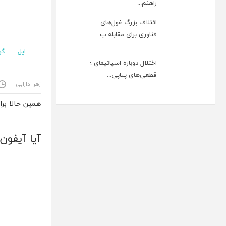
راهنم...
ائتلاف بزرگ غول‌های
فناوری برای مقابله ب...
اپل
گو
اختلال دوباره اسپاتیفای ؛
قطعی‌های پیاپی...
زهرا دارابی
همین حالا بر
آیا آیفون