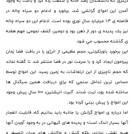
دیگری ﻛﻪ ﺩاﻧﺸﻤﻨﺪاﻥ رﺻﺪ ﺧﺎﻧﻪ ﺭا ﺷﮕﻔﺖ ﺯﺩﻩ ﻛﺮﺩ و ﺑﺎﻋﺚ ﺑﻪ ﻭﺟﻮﺩ
ﺁﻣﺪﻥ اﻳﻦ اﻣﻮاﺝ ﮔﺮاﻧﺸﻲ ﺷﺪ، ﺑﺮﺧﻮﺭﺩ و اﺩﻏﺎﻡ ﺩﻭ ﺳﻴﺎﻩ ﭼﺎﻟﻪ ﺩﺭ
ﻓﺎﺻﻠﻪ ی 1.3 ﻣﻴﻠﻴﺎﺭﺩ ﺳﺎﻝ ﻧﻮﺭﻱ ﺑﻮﺩﻩ اﺳﺖ. اﺩﻏﺎﻡ اﻳﻦ ﺩﻭ ﺳﻴﺎﻩ ﭼﺎﻟﻪ
ﻧﻴﺰ ﻳﻚ ﭘﺪﻳﺪﻩ ی ﺩﻭﺭ اﺯ ﺫﻫﻦ ﺑﻮﺩ و ﺩﻭمین کشف نجومی ﻣﻬﻢ هفته
ی گذشته ﻣﺤﺴﻮﺏ ﻣﻲ ﺷﻮﺩ.
این برخورد باورنکردنی، حجم عظیمی از انرژی را در بافت فضا زمان
پیرامون ایجاد کرد و با سرعت نور در فضا منتشر شد. نا گفته نماند
که حجم ناچیزی از این ارتعاشات به زمین رسید. اﻳﻦ اﻣﻮاﺝ ﺗﻮﺳﻄ
ﺣﺴﺎﺱ ﺗﺮﻳﻦ ﺗﺪاﺧﻞ ﺳﻨﺠﻲ ﻛﻪ ﺑﺮاﻱ ﺩﺭﻳﺎﻓﺖ همین ﺳﻴﮕﻨﺎل ها
ﺳﺎﺧﺘﻪ ﺷﺪﻩ بود، ﺛﺒﺖ ﺷﺪند. ﺁﻟﺒﺮﺕ اﻧﻴﺸﺘﻴﻦ، 100 ﺳﺎﻝ ﭘﻴﺶ ﻭﺟﻮﺩ
اﻳﻦ اﻣﻮاﺝ ﺭا ﭘﻴﺶ ﺑﻴﻨﻲ ﻛﺮﺩﻩ ﺑﻮﺩ.
اما درباره ی امواج گرانش یا جاذبه باید بدانیم که، قابلیت انفجار
آنها بسیار اندک است؛ و پدیده های کیهانی در به وجود آوردن آنها
هیچ نقشی ندارند، ﺑﻠﻜﻪ ﻛﻨﺶ و ﻭاﻛﻨﺶ ﻫﺎﻱ ﻣﻴﺎﻥ اﺗﻤﺴﻔﺮ و