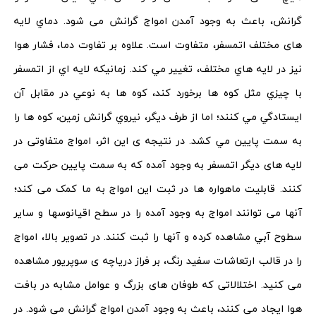
ﮔﺮاﻧﺶ، باعث به وجود آمدن اﻣﻮاﺝ ﮔﺮاﻧﺶ می شود. ﺩﻣﺎﻱ لایه
های مختلف اﺗﻤﺴﻔﺮ، متفاوت است. ﻋﻼﻭﻩ ﺑﺮ ﺗﻔﺎﻭﺕ ﺩﻣﺎ، ﻓﺸﺎﺭ ﻫﻮا
ﻧﻴﺰ ﺩﺭ ﻻﻳﻪ ﻫﺎﻱ مختلف، ﺗﻐﻴﻴﺮ ﻣﻲ ﻛﻨﺪ. ﺯﻣﺎﻧﻴﻜﻪ ﻻﻳﻪ اﻱ اﺯ اﺗﻤﺴﻔﺮ
ﺑﺎ ﭼﻴﺰﻱ ﻣﺜﻞ ﻛﻮﻩ ﻫﺎ ﺑﺮﺧﻮﺭﺩ ﻛﻨﺪ، ﻛﻮﻩ ﻫﺎ ﺑﻪ ﻧﻮﻋﻲ ﺩﺭ ﻣﻘﺎﺑﻞ ﺁﻥ
اﻳﺴﺘﺎﺩﮔﻲ ﻣﻲ ﻛﻨﻨﺪ؛ اﻣﺎ اﺯ ﻃﺮﻑ ﺩﻳﮕﺮ، ﻧﻴﺮﻭﻱ ﮔﺮاﻧﺶ ﺯﻣﻴﻦ، کوه ها ﺭا
ﺑﻪ ﺳﻤﺖ ﭘﺎﻳﻴﻦ ﻣﻲ ﻛﺸﺪ. در نتیجه ی اﻳﻦ اﺛﺮ، امواج متفاوتی در
لایه های دیگر اتمسفر به وجود آمده که به سمت پایین حرکت می
کنند. قابلیت ﻣﺎﻫﻮاﺭﻩ ها در ثبت این امواج به ما کمک می کند؛
آنها می توانند اﻣﻮاﺝ ﺑﻪ ﻭﺟﻮﺩ ﺁﻣﺪﻩ ﺭا ﺩﺭ ﺳﻂﺢ اﻗﻴﺎﻧﻮﺳﻬﺎ و ﺳﺎﻳﺮ
ﺳﻂﻮﺡ ﺁﺑﻲ مشاهده کرده و آنها را ثبت کنند. ﺩﺭ ﺗﺼﻭﻳﺮ بالا، امواج
را در قالب ارتعاشات سفید رنگ، بر فراز دریاچه ی سوپریور مشاهده
می کنید. اختلالاتی که طوفان های بزرگ و عوامل مشابه در بافت
هوا ایجاد می کنند، باعث به وجود آمدن امواج گرانش می شود. در