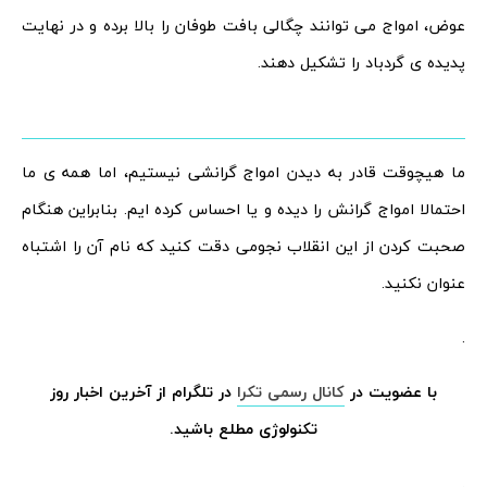
عوض، امواج می توانند چگالی بافت طوفان را بالا برده و در نهایت
پدیده ی گردباد را تشکیل دهند.
ما هیچوقت قادر به دیدن امواج گرانشی نیستیم، اما همه ی ما
احتمالا امواج گرانش را دیده و یا احساس کرده ایم. ﺑﻨﺎﺑﺮاﻳﻦ ﻫﻨﮕﺎﻡ
ﺻﺤﺒﺖ ﻛﺮﺩﻥ اﺯ اﻳﻦ اﻧﻘﻼﺏ نجومی ﺩﻗﺖ ﻛﻨﻴﺪ ﻛﻪ نام ﺁﻥ ﺭا اﺷﺘﺒﺎﻩ
عنوان ﻧﻜﻨﻴﺪ.
.
با عضویت در
کانال رسمی تکرا
در تلگرام از آخرین اخبار روز
تکنولوژی مطلع باشید.
.