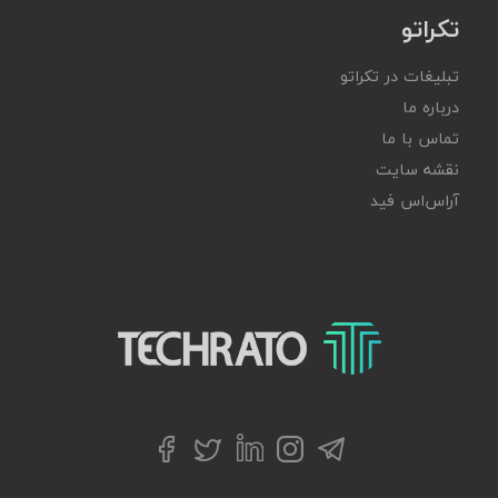
تکراتو
تبلیغات در تکراتو
درباره ما
تماس با ما
نقشه سایت
آر‌اس‌اس فید
تکراتو – زندگی با تکنولوژی
تلگرام
توییتر
اینستاگرام
لینکداین
فیسبوک