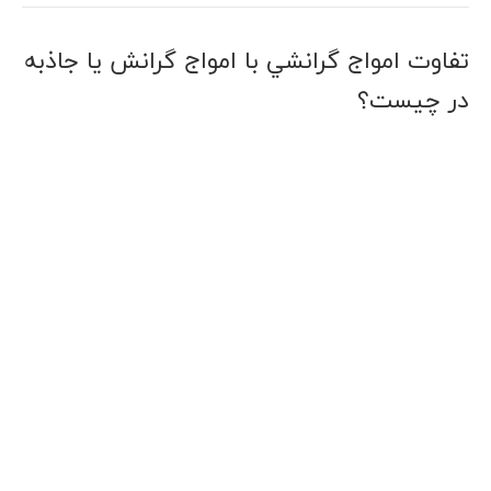
ﺗﻔﺎﻭﺕ اﻣﻮاﺝ ﮔﺮاﻧﺸﻲ ﺑﺎ اﻣﻮاﺝ ﮔﺮاﻧﺶ یا جاذبه
ﺩﺭ ﭼﻴﺴﺖ؟