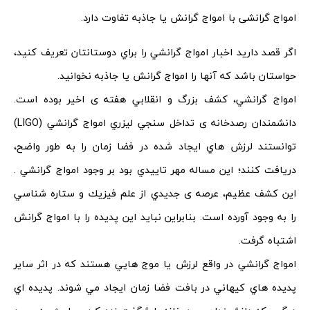
امواج گرانشی با امواج گرانش یا جاذبه تفاوت دارد.
اگر ﻗﺼﺪ ﺩاﺭﻳﺪ اﺧﺒﺎﺭ اﻣﻮاﺝ ﮔﺮاﻧﺸﻲ ﺭا ﺑﺮاﻱ ﺩﻭﺳﺘﺎﻧﺘﺎﻥ ﺗﻌﺮﻳﻒ ﻛﻨﻴﺪ،
ﺣﻮاﺳﺘﺎﻥ ﺑﺎﺷﺪ ﻛﻪ ﺁﻧﻬﺎ ﺭا اﻣﻮاﺝ ﮔﺮاﻧﺶ یا جاذبه ﻧﺨﻮاﻧﻴﺪ.
اﻣﻮاﺝ ﮔﺮاﻧﺸﻲ، ﻛﺸﻒ ﺑﺰﺭﮒ و اﻧﻘﻼﺑﻲ ﻫﻔﺘﻪ ی اﺧﻴﺮ ﺑﻮﺩﻩ اﺳﺖ.
ﺩاﻧﺸﻤﻨﺪاﻥ ﺭﺻﺪﺧﺎﻧﻪ ی ﺗﺪاﺧﻞ ﺳﻨﺠﻲ ﻟﻴﺰﺭﻱ امواج ﮔﺮاﻧﺸﻲ (LIGO)
ﺗﻮاﻧﺴﺘﻨﺪ ﻟﺮﺯﺵ ﻫﺎﻱ ایجاد شده در ﻓﻀﺎ ﺯﻣﺎﻥ ﺭا به طور واضح،
ﺩﺭﻳﺎﻓﺖ کنند؛ اﻳﻦ ﻣﺴﺎﻟﻪ ﻣﻬﺮ ﺗﺎﻳﻴﺪﻱ بود ﺑﺮ ﻭﺟﻮﺩ اﻣﻮاﺝ ﮔﺮاﻧﺸﻲ .
اﻳﻦ ﻛﺸﻒ ﻋﻆﻴﻢ، ﻋﺮﺻﻪ ی ﺟﺪﻳﺪﻱ اﺯ ﻋﻠﻢ ﻓﻴﺰﻳﻚ و ﺳﺘﺎﺭﻩ ﺷﻨﺎﺳﻲ
ﺭا ﺑﻪ ﻭﺟﻮﺩ ﺁﻭﺭﺩﻩ اﺳﺖ. ﺑﻨﺎﺑﺮاﻳﻦ ﻧﺒﺎﻳﺪ اﻳﻦ ﭘﺪﻳﺪﻩ ﺭا با اﻣﻮاﺝ ﮔﺮاﻧﺶ
اﺷﺘﺒﺎﻩ ﮔﺮﻓﺖ.
اﻣﻮاﺝ ﮔﺮاﻧﺸﻲ ﺩﺭ ﻭاﻗﻊ ﻟﺮﺯﺵ ﻳﺎ ﻣﻮﺝ ﻫﺎﻳﻲ ﻫﺴﺘﻨﺪ ﻛﻪ ﺩﺭ اﺛﺮ ﺳﺎﻳﺮ
ﭘﺪﻳﺪﻩ ﻫﺎﻱ ﻛﻴﻬﺎﻧﻲ ﺩﺭ ﺑﺎﻓﺖ ﻓﻀﺎ ﺯﻣﺎﻥ اﻳﺠﺎﺩ ﻣﻲ ﺷﻮند. ﭘﺪﻳﺪﻩ اﻱ