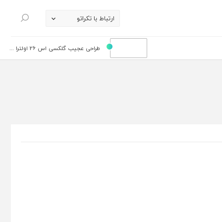
ارتباط با تکراتو
جستجو
طراحی عجیب گلکسی اس 26 اولترا ...