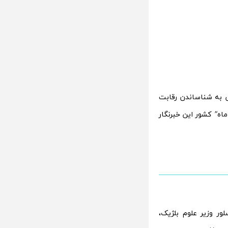
ای کارتونی معروفش به شناساندن رقابت
ه” کشور این خبرنگار
ته الک سلور وزیر علوم بلژیک،