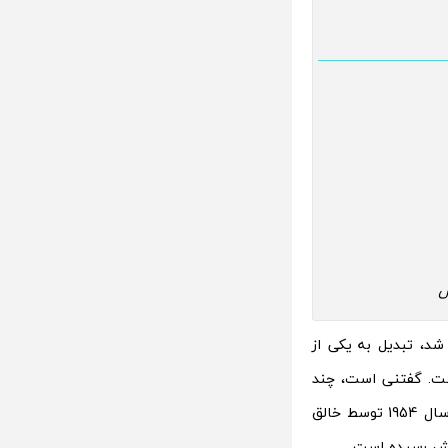
س
ایی تن تن که با داستان”مقصد کره ماه” در سال 1950شروع شد، تبدیل به یکی از
ست. گفتنی است، چند
هفته قبل، یک صفحه از کمیک استریپ تن تن با نام “روی ماه قدم گذاشتیم” که در سال 1954 توسط خالق