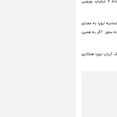
تاسیس این آژانس به صنعت این کشور امکان سهیم شدن در 5 درصد بودجه سالانه 7 میلیارد یورویی
حادیه اروپا به معنای
 سلور: “اگر به همین
ا که در برنامه موشک آریان اروپا همکاری