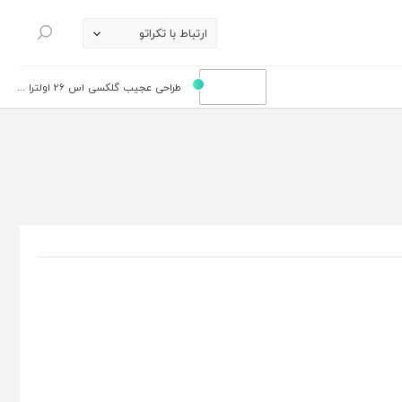
ارتباط با تکراتو
جستجو
طراحی عجیب گلکسی اس 26 اولترا ...