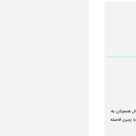
که سال 1977 به فضا پرتاب شده، پس از گذشت بیش از 39 سال همچنان به
حدود 20.6 میلیارد کیلومتر با زمین فاصله