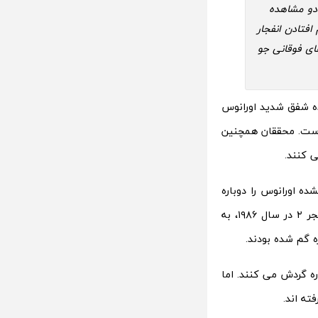
ه ناسا منتشر کرده، ترکیبی از مشاهدات کاوشگر ویجر 2 و دو مشاهده
فتادن انفجار
ای فوقانی جو
ده شفق شدید اورانوس
است. محققان همچنین
 کنند.
ه اورانوس را دوباره
کشف کرده اند. قطب‌های این سیاره اندکی پس از کشف شدنشان توسط کاوشگر وویجر ۲ در سال ۱۹۸۶، به
 گم شده بودند.
 گردش می کنند. اما
ته اند.