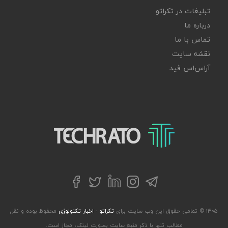
تبلیغات در تکراتو
درباره ما
تماس با ما
نقشه سایت
آر‌اس‌اس فید
تکراتو – زندگی با تکنولوژی
تلگرام
توییتر
اینستاگرام
لینکداین
فیسبوک
۱۴۰۵ © تمامی حقوق این وب سایت برای
تکراتو - اخبار تکنولوژی
محفوظ بوده و نقل
مطالب تنها با ذکر منبع سایت بصورت لینک، مجاز است.