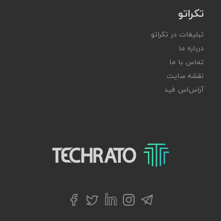
تکراتو
تبلیغات در تکراتو
درباره ما
تماس با ما
نقشه سایت
آر‌اس‌اس فید
تکراتو – زندگی با تکنولوژی
تلگرام
توییتر
اینستاگرام
لینکداین
فیسبوک