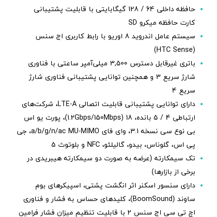
حافظه داخلی 64 / 128 گیگابایتی با قابلیت پشتیبانی
کارت حافظه میکرو SD
سیستم عامل اندروید 8 اوریو با رابط کاربری اج سنس
(HTC Sense)
باتری غیرقابل دسترس 3,500 میلی‌آمپر ساعتی با فناوری
شارژ سریع 3 و همچنین توانایی پشتیبانی فناوری شارژ
سریع 4
دارای توانایی پشتیبانی قابلیت‌ اتصالی LTE-A، شرکت‌های
ارتباطی 4 / 5 بانده، 18 (1.2Gbps/150Mbps)، پورت یو اس
بی نوع سی نسخه 3.1، وای فای a/b/g/n/ac MU-MIMO، جی
پی اس، گلوناس، بیدو، گالیلئو، NFC و بلوتوث 5
تک سیمکارته (عرضه به صورت دو سیمکارته هیبریدی در
برخی از بازارها)
دارای سنسور اسکنر اثر انگشت پشتی، اسپیکرهای بوم
ساوند (BoomSound)، کلیدهای حساس به فشار و فناوری
اچ تی سی اج سنس 2 با قابلیت تنظیم میزان فشار فرامین