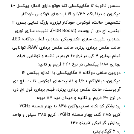
سنسور ثانویه 16 مگاپیکسلی تله فوتو دارای اندازه پیکسل 1.0
میکرون و دیافراگم f/2.6 و قابلیت‌های فوکوس خودکار
تشخیص حالت، فوکوس خودکار لیزری، بزرگ نمایی بصری 2
ایکس، اچ دی آر بوست (HDR Boost)، تثبیت سازی نوری
تصاویر، تثبیت سازی الکترونیکی تصاویر، فلش دوگانه LED،
حالت عکس برداری پرتره، حالت عکس برداری RAW، توانایی
فیلم برداری 4 کی در نرخ 60 فریم بر ثانیه و توانایی فیلم
برداری 1080 پیکسلی در نرخ 240 فریم بر ثانیه
دوربین سلفی دوگانه 8 مگاپیکسلی با اندازه پیکسل 12
میکرون، دیافراگم f/2.0 و قابلیت‌های فوکوس ثابت، اچ دی
آر بوست، حالت عکس برداری پرتره، فیلم برداری فول اچ دی
در نرخ 30 فریم بر ثانیه و میدان دید 84 درجه
پردازشگر کوالکام اسنپدراگون 845 با چهار هسته 7GHz
کریو 385 گلد، چهار هسته 1.7GHz کریو 385 سیلور و واحد
پردازش گرافیکی آدرینو 630
رم 6 گیگابایتی