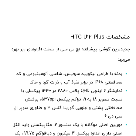
مشخصات HTC U12 Plus
جدیدترین گوشی پیشرفته اچ تی سی از سخت افزارهای زیر بهره
می‌برد:
بدنه با طراحی لیکویید سرفیس، شاسی آلومینیومی و کد
محافظتی IP68 در برابر نفوذ آب و ذرات گرد و خاک
نمایشگر 6 اینچی QHD پلاس 2880 در 1440 پیکسلی با
نسبت تصویر 18 به 9، تراکم پیکسل 537ppi، پوشش
محافظتی پشتی و جلویی گوریلا گلس 3 و فناوری سوپر ال
سی دی 6
دوربین اصلی دوگانه با یک سنسور 12 مگاپیکسلی واید انگل
اصلی دارای اندازه پیکسل 4 میکرون و دیافراگم f/1.75، یک