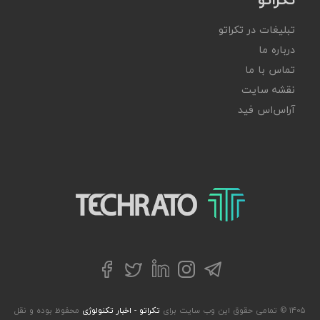
تبلیغات در تکراتو
درباره ما
تماس با ما
نقشه سایت
آر‌اس‌اس فید
تکراتو – زندگی با تکنولوژی
تلگرام
توییتر
اینستاگرام
لینکداین
فیسبوک
۱۴۰۵ © تمامی حقوق این وب سایت برای
تکراتو - اخبار تکنولوژی
محفوظ بوده و نقل