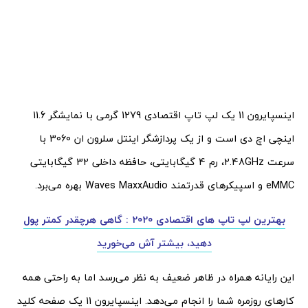
اینسپایرون 11 یک لپ تاپ اقتصادی 1279 گرمی با نمایشگر 11.6
اینچی اچ دی است و از یک پردازشگر اینتل سلرون ان 3060 با
سرعت 2.48GHz، رم 4 گیگابایتی، حافظه داخلی 32 گیگابایتی
eMMC و اسپیکرهای قدرتمند Waves MaxxAudio بهره می‌برد.
بهترین لپ تاپ های اقتصادی 2020 : گاهی هرچقدر کمتر پول
دهید، بیشتر آش می‌خورید
این رایانه همراه در ظاهر ضعیف به نظر می‌رسد اما به راحتی همه
کارهای روزمره شما را انجام می‌دهد. اینسپایرون 11 یک صفحه کلید