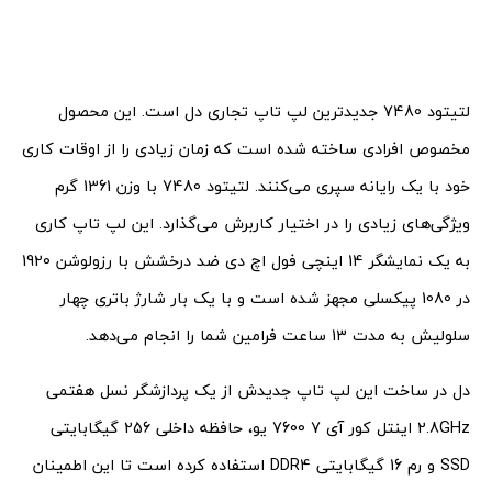
لتیتود 7480 جدیدترین لپ تاپ تجاری دل است. این محصول
مخصوص افرادی ساخته شده است که زمان زیادی را از اوقات کاری
خود با یک رایانه سپری می‌کنند. لتیتود 7480 با وزن 1361 گرم
ویژگی‌های زیادی را در اختیار کاربرش می‌گذارد. این لپ تاپ کاری
به یک نمایشگر 14 اینچی فول اچ دی ضد درخشش با رزولوشن 1920
در 1080 پیکسلی مجهز شده است و با یک بار شارژ باتری چهار
سلولیش به مدت 13 ساعت فرامین شما را انجام می‌‌دهد.
دل در ساخت این لپ تاپ جدیدش از یک پردازشگر نسل هفتمی
2.8GHz اینتل کور آی 7 7600 یو، حافظه داخلی 256 گیگابایتی
SSD و رم 16 گیگابایتی DDR4 استفاده کرده است تا این اطمینان