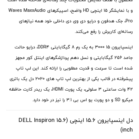
و با نمایشگر 15 اینچی HD واضح، اسپیکرهای Waves MaxxAudio
Pro، جک هدفون و درایو دی وی دی داخلی خود همه نیازهای
رسانه‌ای کاربرش را رفع می‌کند.
اینسپایرون 15 3000 به یک رم 8 گیگابایتی DDR4، درایو حالت
جامد 256 گیگابایتی و نسل دهم پردازشگرهای اینتل کور مجهز
شده است تا سرعت و قدرت مطلوبی را ارائه کند. این لپ تاپ
پیشرفته در قالب یکی از بهترین لپ تاپ های 2020 دل یک باتری
42 وات ساعتی 3 سلولی، یک پورت HDMI، یک ریدر کارت حافظه
میکرو SD و دو پورت یو اس بی 3.1 را نیز در خود دارد.
دل اینسپایرون 15.6 اینچی (DELL Inspiron 15.6
inch)