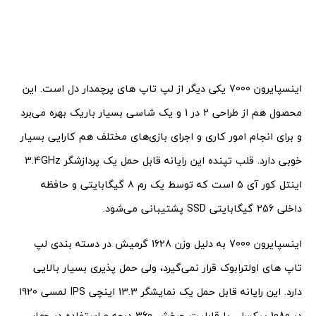
اینسپایرون 7000 یکی دیگر از لپ تاپ های پرچمدار دل است. این
محصول هم از طراحی 2 در 1 و یک شاسی بسیار باریک بهره می‌برد
و برای انجام امور کاری و اجرای بازی‌های مختلف هم کارایی بسیار
خوبی دارد. قلب تپنده این رایانه قابل حمل یک پردازشگر 3.4GHz
اینتل کور آی 5 است که توسط یک رم 8 گیگابایتی و حافظه
داخلی 256 گیگابایتی SSD پشتیبانی می‌شود.
اینسپایرون 7000 به دلیل وزن 1628 گرمیش در دسته بندی لپ
تاپ های اولترابوک قرار نمی‌گیرد، ولی حمل پذیری بسیار بالایی
دارد. این رایانه قابل حمل یک نمایشگر 13.3 اینچی IPS لمسی 1920
در 1080 پیکسلی با قابلیت چرخش 360 درجه و استفاده در چهار