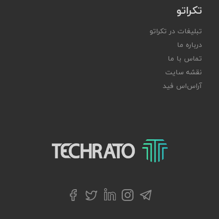
تکراتو
تبلیغات در تکراتو
درباره ما
تماس با ما
نقشه سایت
آر‌اس‌اس فید
تکراتو – زندگی با تکنولوژی
تلگرام
توییتر
اینستاگرام
لینکداین
فیسبوک