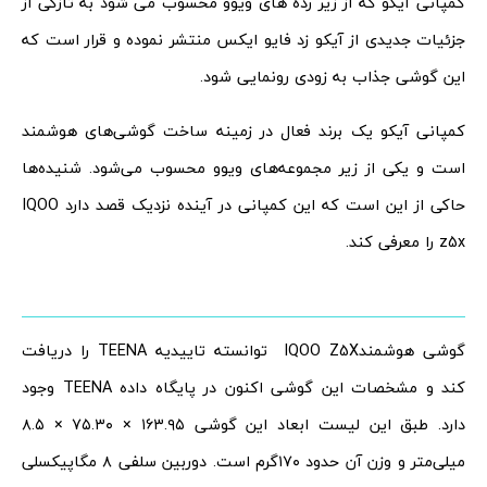
کمپانی آیکو که از زیر رده های ویوو محسوب می شود به تازگی از
جزئیات جدیدی از آیکو زد فایو ایکس منتشر نموده و قرار است که
این گوشی جذاب به زودی رونمایی شود.
کمپانی آیکو یک برند فعال در زمینه ساخت گوشی‌های هوشمند
است و یکی از زیر مجموعه‌های ویوو محسوب می‌شود. شنیده‌ها
حاکی از این است که این کمپانی در آینده نزدیک قصد دارد IQOO
z5x را معرفی کند.
گوشی هوشمندIQOO Z5X توانسته تاییدیه TEENA را دریافت
کند و مشخصات این گوشی اکنون در پایگاه داده TEENA وجود
دارد. طبق این لیست ابعاد این گوشی ۱۶۳.۹۵ × ۷۵.۳۰ × ۸.۵
میلی‌متر و وزن آن حدود ۱۷۰گرم است. دوربین سلفی ۸ مگاپیکسلی