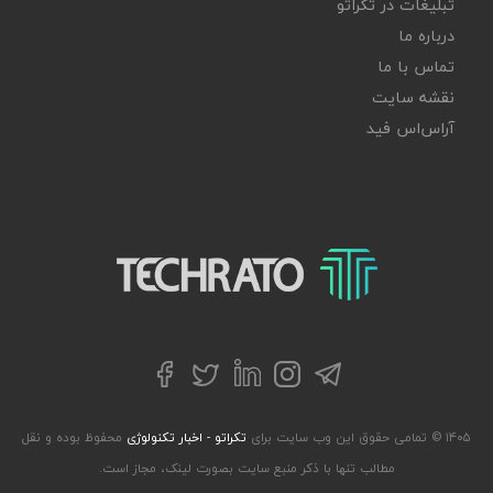
تبلیغات در تکراتو
درباره ما
تماس با ما
نقشه سایت
آر‌اس‌اس فید
تکراتو – زندگی با تکنولوژی
تلگرام
توییتر
اینستاگرام
لینکداین
فیسبوک
۱۴۰۵ © تمامی حقوق این وب سایت برای
تکراتو - اخبار تکنولوژی
محفوظ بوده و نقل
مطالب تنها با ذکر منبع سایت بصورت لینک، مجاز است.