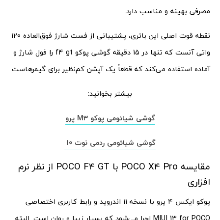
مصرفی بهینه و مناسب دارد.
نقطه قوت اصلی این باتری، پشتیبانی از فست شارژ فوق‌العاده 120
واتی آنست که تنها در 15 دقیقه گوشی پوکو f4 gt را فول شارژ و
آماده استفاده می‌کند که قطعاً یک آپشن کم‌نظیر برای گیمرهاست.
بیشتر بخوانید:
گوشی شیائومی پوکو M3 پرو
گوشی شیائومی ردمی نوت 10
مقایسه POCO X4 Pro با POCO F4 GT از نظر نرم
افزاری
پوکو ایکس ۴ پرو با نسخه 11 اندروید و رابط کاربری اختصاصی
MIUI 13 for POCO اجرا می‌شود که بسیار زیبا و روان است. البته