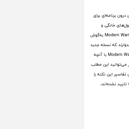
ظ خریدهای درون برنامه‌ای برای
ل‌های خانگی و
پی‌سی چندان وضع خوبی ندارد. شایعات زیادی از نسخه بعدی این فرنچایز یعنی Modern Warfare 2 به‌گوش
دوارند که نسخه جدید
به خوبی Modern Warfare 2019 باشد. اما در آن سوی میدان برخی گفته‌اند که Modern Warfare 2 با آنچه
 می‌توانید این مطلب
 تفاسیر این نکته را
تایید نشده‌اند،