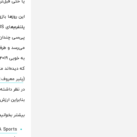
یا حتی قبل‌تر 
پلتفرم‌های iOS و Android در نظر گرفته می‌شود. در حالیکه وضعیت این
می‌رسد و طرف
که دیده‌اند م
(
پلیر معروف: Modern Warfare 2 نا امید کننده ا
در نظر داشته 
بنابراین ارزش 
بیشتر بخوانید
EA Sports رسما نام بازی FIFA را تغیی