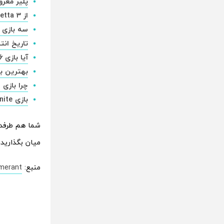
پلیر معروف: Modern Warfare 2 نا 
از Bayonetta 3 عنوان مورد انتظار و انحصاری نینتندو چه خبر؟
سه بازی بزرگ از Ubisoft تا 
تاریخ انتشار بازی Knight: Silksong
آیا بازی Forza Horizon 6 در حال توسعه قرار دارد؟
بهترین بازی های استر
چرا بازی Call of Duty: Vanguard فروش ناموفقی داشت؟
بازی Fortnite به سرویس گیمینگ ابری ایکس باکس اضافه شد؛ رایگان و بدون نیاز به اشتراک
شما هم طرفدا
میان بگذارید.
منبع:
merant